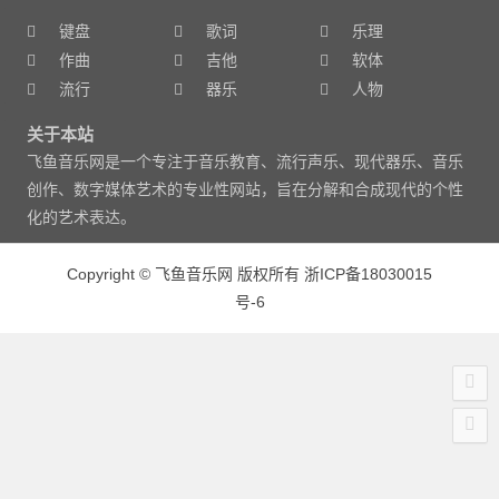
键盘
歌词
乐理
作曲
吉他
软体
流行
器乐
人物
关于本站
飞鱼音乐网是一个专注于音乐教育、流行声乐、现代器乐、音乐
创作、数字媒体艺术的专业性网站，旨在分解和合成现代的个性
化的艺术表达。
Copyright
©
飞鱼音乐网 版权所有
浙ICP备18030015
号-6