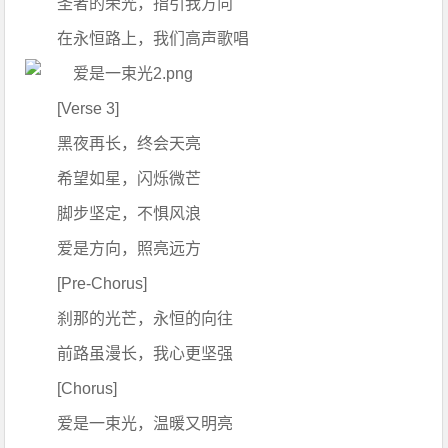
圣者的荣光，指引我方向
在永恒路上，我们高声歌唱
[Verse 3]
黑夜再长，终会天亮
希望如星，闪烁微芒
脚步坚定，不惧风浪
爱是方向，照亮远方
[Pre-Chorus]
刹那的光芒，永恒的向往
前路虽漫长，我心更坚强
[Chorus]
爱是一束光，温暖又明亮