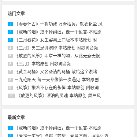
热门文章
《寿春怀古》一将功成 万骨枯黄，铁衣化尘 风
1
《戒断的烟》戒不掉纠缠，像一个谎言-本站原
2
《三月春花》女生容易上口版本本站原创 附
3
《三月》男生澎湃演绎 本站原创 附歌词音频
4
《放逐的风筝》印章一样的吻，从此无悲无恨-
5
《三月》本站原创 附歌词音频
6
《黄金马桶》又名圣洁的马桶-献给这个淤堵
7
三九艳阳天-每一天都像第一次遇见-本站原创
8
《风筝》揪着不存在的永恒-本站原创-附歌词
9
《放逐的风筝》漂泊的灵魂-本站原创-舞曲风
10
最新文章
《戒断的烟》戒不掉纠缠，像一个谎言-本站原
1
《爱是一束光》点燃了梦想；爱是方向，照亮远方
2