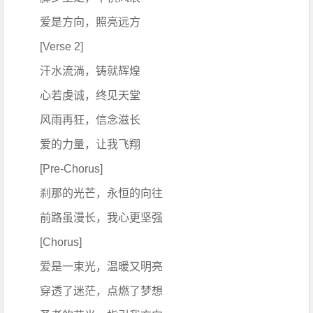
爱是方向，照亮远方
[Verse 2]
汗水流淌，铸就辉煌
心若虔诚，终见天堂
风雨再狂，信念滋长
爱的力量，让我飞翔
[Pre-Chorus]
刹那的光芒，永恒的向往
前路虽漫长，我心更坚强
[Chorus]
爱是一束光，温暖又明亮
穿透了迷茫，点燃了梦想