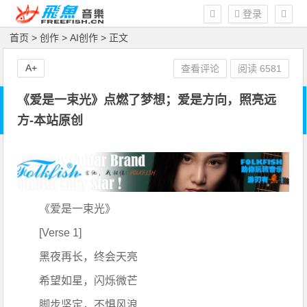
登录
首页
>
创作
>
AI创作
> 正文
A+
查看评论
阅读
6581
《爱是一束光》点燃了梦想；爱是方向，照亮远
方-本站原创
《爱是一束光》
[Verse 1]
黑夜再长，终会天亮
希望如星，闪烁微芒
脚步坚定，不惧风浪