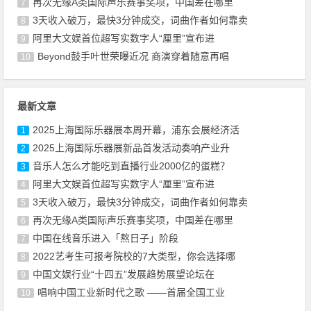
再次无缘A类国际声乐赛事奖项，中国差在哪里
7
3天收入破万，最快3分钟成交，词曲作者如何靠卖
8
阿里大文娱首位超写实数字人“厘里”宣布进
9
Beyond鼓手叶世荣曝近况 商演穿着随意再唱
10
最新文章
2025上海国际乐器展本周开幕，浦东会展经济活
1
2025上海国际乐器展新品首发活动奏响产业升
2
音乐人怎么才能吃到直播行业2000亿的蛋糕？
3
阿里大文娱首位超写实数字人“厘里”宣布进
4
3天收入破万，最快3分钟成交，词曲作者如何靠卖
5
再次无缘A类国际声乐赛事奖项，中国差在哪里
6
中国在线音乐进入「熬日子」阶段
7
2022艺考生可报考院校的7大类型，你会选择哪
8
中国文娱行业“十四五”发展趋势展望论坛在
9
唱响中国工业新时代之歌 ——首届全国工业
10